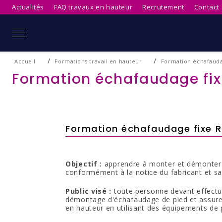
Actualités
FAQ travaux en hauteur
Recrutement
Contact
Mobile Menu Toggle
Accueil
Formations travail en hauteur
Formation échafauda
Formation échafaudage fix
Formation échafaudage fixe 
Objectif :
apprendre à monter et démonter 
conformément à la notice du fabricant et sa
Public visé :
toute personne devant effect
démontage d'échafaudage de pied et assurer 
en hauteur en utilisant des équipements de p