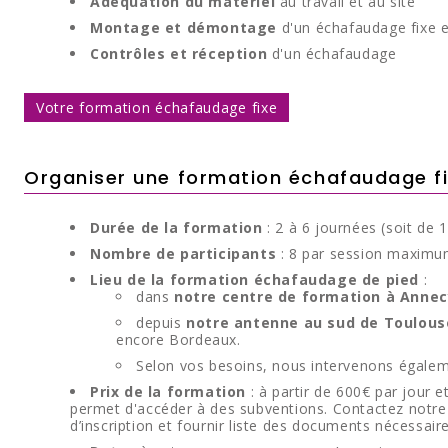
Adéquation du matériel
au travail et au site
Montage et démontage
d'un échafaudage fixe e
Contrôles et réception
d'un échafaudage
Votre formation échafaudage fixe
Organiser une formation échafaudage f
Durée de la formation
: 2 à 6 journées (soit de 
Nombre de participants
: 8 par session maxim
Lieu de la formation échafaudage de pied
:
dans
notre centre de formation à Annec
depuis
notre antenne au sud de Toulous
encore Bordeaux.
Selon vos besoins, nous intervenons égale
Prix de la formation
: à partir de 600€ par jour 
permet d'accéder à des subventions. Contactez notre 
d’inscription et fournir liste des documents nécessa