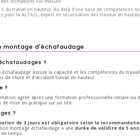
e des formations sur-mesure
e.s du travail en hauteur. Au-delà d'une base de compétences so
s pour la ALTIUS, expert en sécurisation des travaux en hauteu
au montage d'échafaudage
 échafaudages ?
n échafaudage assure la capacité et les compétences du travaille
es de chute et d’accident travail en hauteur.
e ?
ation agréé après une formation professionnelle initiale ou de 
 de mise en pratique sur un site.
ages ?
ation de 3 jours est obligatoire selon la recommandatio
mation montage échafaudage a une
durée de validité de 5 ans
 de temps.