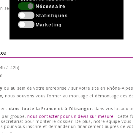
Nécessaire
n sécurité
Statistiques
Marketing
ixe
14h à 42h)
um
y
ou au sein de votre entreprise / sur votre site en Rhône-Alpes
e
, nous pouvons vous former au montage et démontage des éch
ment
dans toute la France et à l’étranger
, dans vos locaux o
et par groupe,
nous contacter pour un devis sur-mesure.
Cette fo
secrétariat pour monter le dossier. De plus, notre équipe vou
ires pour vous inscrire et demander un financement auprès de v