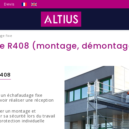
Sélectionnez votre langue
Devis
ge fixe
e R408 (montage, démontage, 
R408
un échafaudage fixe
voir réaliser une réception
uer un montage et
sa sécurité lors du travail
rotection individuelle