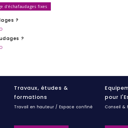
e d'échafaudages fixes
dages ?
EO
audages ?
EO
Travaux, études &
Equipem
formations
pour l'
Travail en hauteur / Espace confiné
Conseil & 