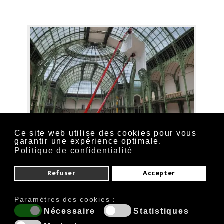
Ce site web utilise des cookies pour vous
garantir une expérience optimale.
Politique de confidentialité
La formation nacelle s’appuie sur plusieurs textes :
Code du Travail
(articles R4323-55 et suivants),
Refuser
Accepter
Recommandation CNAM R486,
Norme EN 280
relative aux PEMP,
Paramètres des cookies :
Obligation de l’employeur de vérifier les
Nécessaire
Statistiques
compétences des opérateurs.