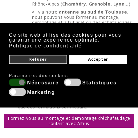
Rhône-Alpes (
Chambéry, Grenoble, Lyon...
)
via notre
antenne au sud de Toulouse
,
nous pouvons vous former au montage,
démontage et à l'utilisation des échafaudages
roulants à
Toulouse, Bordeaux, Perpignan,
Pau...
Ce site web utilise des cookies pour vous
garantir une expérience optimale.
Nos intervenants se déplacent également
Politique de confidentialité
dans toute la France et à l’étranger
selon
vos besoins, dans vos locaux ou dans des
centres partenaires.
Refuser
Accepter
Évaluation :
pratique et théorique.
Coût de la formation
: à partir de 600€ par jour
Paramètres des cookies :
et par groupe,
contactez nos formateurs pour un
devis sur-mesure
. Prise en charge OPCO possible,
Nécessaire
Statistiques
nous pouvons vous accompagner dans cette
Marketing
démarche.
Dates
: à votre convenance car nous n’organisons
que des formations sur-mesure.
Formez-vous au montage et démontage d'échafaudage
roulant avec Altius