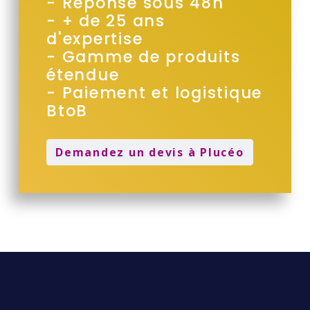
- Réponse sous 48h
- + de 25 ans
d'expertise
- Gamme de produits
étendue
- Paiement et logistique
BtoB
Demandez un devis à Plucéo