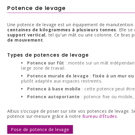
Potence de levage
Une potence de levage est un équipement de manutention u
centaines de kilogrammes à plusieurs tonnes
. Elle s
support vertical
, tel qu'un mât ou une colonne. Ce bras 
de mouvement
.
Types de potences de levage
Potence sur fût
: montée sur un mât indépendant,
large zone de travail.
Potence murale de levage
:
fixée à un mur ou
plutôt adaptée aux espaces restreints.
Potence à base mobile
: cette potence peut êtr
Potence autoportante
: potence fixe ou mobile
Altius s’occupe de poser sur site vos potences de levage.
potence sur-mesure grâce à notre
Bureau d’Études
.
Pose de potence de levage