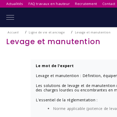
Actualités
FAQ travaux en hauteur
Recrutement
Contact
Mobile Menu Toggle
Accueil
Ligne de vie et ancrage
Levage et manutention
Levage et manutention
Le mot de l'expert
Levage et manutention : Définition, équip
Les solutions de levage et de manutention 
des charges lourdes ou encombrantes en mili
L'essentiel de la réglementation :
Norme applicable (potence de lev