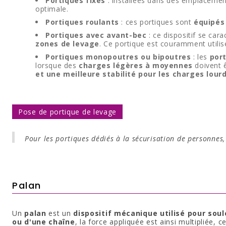
Portiques fixes
: installées dans des emplacemen
optimale.
Portiques roulants
: ces portiques sont
équipés
Portiques avec avant-bec
: ce dispositif se ca
zones de levage
. Ce portique est couramment utili
Portiques monopoutres ou bipoutres
: les
por
lorsque des
charges légères à moyennes
doivent 
et une meilleure stabilité pour les charges lour
Pose de portique de levage
Pour les portiques dédiés à la sécurisation de personnes
Palan
Un
palan
est un
dispositif mécanique utilisé pour sou
ou d'une chaîne
, la force appliquée est ainsi multipliée, 