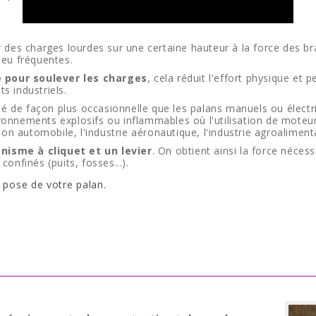
r des charges lourdes sur une certaine hauteur à la force des b
peu fréquentes.
e pour soulever les charges
, cela réduit l'effort physique et
s industriels.
lisé de façon plus occasionnelle que les palans manuels ou élect
ronnements explosifs ou inflammables où l'utilisation de moteur
 automobile, l'industrie aéronautique, l'industrie agroalimenta
nisme à cliquet et un levier
. On obtient ainsi la force néces
onfinés (puits, fosses...).
a pose de votre palan.