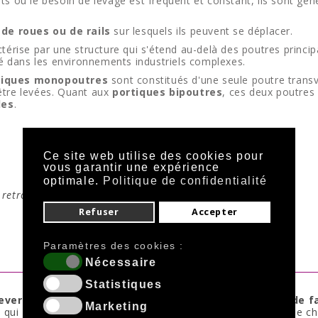
ts où le besoin de levage est fréquent et constant, ils sont g
 de roues ou de rails
sur lesquels ils peuvent se déplacer.
ractérise par une structure qui s'étend au-delà des poutres princ
sé dans les environnements industriels complexes.
tiques monopoutres
sont constitués d'une seule poutre transve
être levées. Quant aux
portiques bipoutres
, ces deux poutres 
des
.
Ce site web utilise des cookies pour
vous garantir une expérience
optimale.
Politique de confidentialité
, retrouvez
les portiques antichute sur notre page dédiée
.
Refuser
Accepter
Paramètres des cookies :
Nécessaire
Statistiques
lever et déplacer des charges lourdes facilement et de 
Marketing
ce qui permet de
réduire l'effort
nécessaire au levage d'une ch