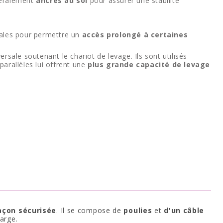
énéralement
ancrés au sol
pour assurer une stabilité
ipales pour permettre un
accès prolongé à certaines
rsale soutenant le chariot de levage. Ils sont utilisés
parallèles lui offrent une
plus grande capacité de levage
façon sécurisée
. Il se compose de
poulies
et
d'un câble
arge.