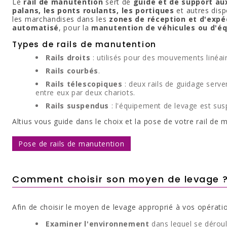
Le
rail de manutention
sert de
guide et de support a
palans, les ponts roulants, les portiques
et autres disp
les marchandises dans les
zones de réception et d'expé
automatisé
, pour la
manutention de véhicules
ou d'éq
Types de rails de manutention
Rails droits
: utilisés pour des mouvements linéai
Rails courbés
.
Rails télescopiques
: deux rails de guidage serve
entre eux par deux chariots.
Rails suspendus
: l'équipement de levage est sus
Altius vous guide dans le choix et la pose de votre rail de 
Pose de rails de manutention
Comment choisir son moyen de levage 
Afin de choisir le moyen de levage approprié à vos opérati
Examiner l'environnement
dans lequel se déroul