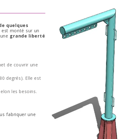
de quelques
i est monté sur un
e une
grande liberté
met de couvrir une
80 degrés). Elle est
selon les besoins.
us fabriquer une