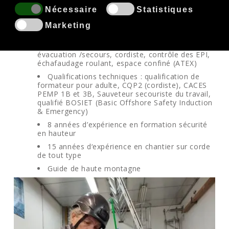
Nécessaire
Statistiques
Didier, formateur travail en hauteur
Marketing
Formateur sécurité en hauteur harnais,
évacuation /secours, cordiste, contrôle des EPI,
échafaudage roulant, espace confiné (ATEX)
Qualifications techniques : qualification de
formateur pour adulte, CQP2 (cordiste), CACES
PEMP 1B et 3B, Sauveteur secouriste du travail,
qualifié BOSIET (Basic Offshore Safety Induction
& Emergency)
8 années d’expérience en formation sécurité
en hauteur
15 années d‘expérience en chantier sur corde
de tout type
Guide de haute montagne