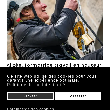
Alizée, formatrice travail en hauteur
Formatrice sécurité en hauteur harnais,
Ce site web utilise des cookies pour vous
évacuation /secours, échafaudage roulant et de
garantir une expérience optimale.
pied, et espace confiné
Politique de confidentialité
Master enseignement et validation du CPRE
Refuser
Accepter
Techniques : qualification de formateur pour
adulte, CQP1 (cordiste), sauveteur secouriste du
travail
Paramètres des cookies :