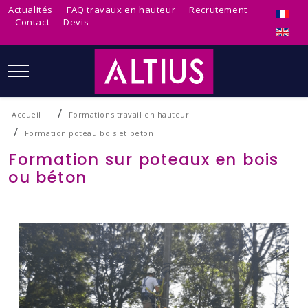
Sélecti
Actualités
FAQ travaux en hauteur
Recrutement
Contact
Devis
Mobile Menu Toggle
Accueil
Formations travail en hauteur
Formation poteau bois et béton
Formation sur poteaux en bois
ou béton