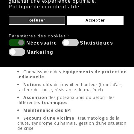
garantir une expérience optimale.
Politique de confidentialité
Refuser
Accepter
Paramètres des cookies :
Nécessaire
Statistiques
Règlementation
du travail en hauteur
Marketing
Accidentologie
liée aux chutes de hauteur
Prépondérance des
protections collectives
Connaissance des
équipements de protection
individuelle
Notions clés
du travail en hauteur (tirant d’air,
facteur de chute, résistance du matériel)
Ascension
des poteaux bois ou béton : les
différentes
techniques
Maintenance des EPI
Secours d’une victime
: traumatologie de la
chute, syndrome du harnais, gestion d’une situation
de crise