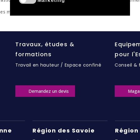
Marketing
les mesures de sécurité associées.
Travaux, études &
Equipem
formations
pour l'
Travail en hauteur / Espace confiné
Conseil & 
Demandez un devis
Maga
enne
Région des Savoie
Région