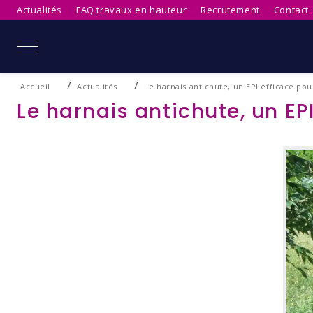
Actualités
FAQ travaux en hauteur
Recrutement
Contact
Mobile Menu Toggle
Accueil
Actualités
Le harnais antichute, un EPI efficace pour
Le harnais antichute, un EPI