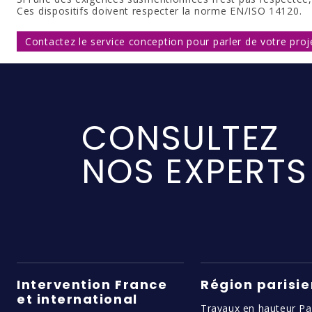
Ces dispositifs doivent respecter la norme EN/ISO 14120.
Contactez le service conception pour parler de votre proj
CONSULTEZ
NOS EXPERTS
Intervention France
Région parisi
et international
Travaux en hauteur Pa