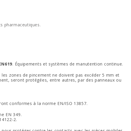
its pharmaceutiques.
EN619
. Équipements et systèmes de manutention continue.
ue les zones de pincement ne doivent pas excéder 5 mm et
lement, seront protégées, entre autres, par des panneaux ou
eront conformes à la norme EN/ISO 13857.
me EN 349.
14122-2.
on pour protéger contre les contacts avec les pièces mobiles.