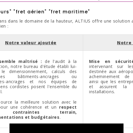
rs" "fret aérien" "fret maritime"
ans dans le domaine de la hauteur, ALTIUS offre une solution a
ien :
Notre valeur ajoutée
Notre 
semble maîtrisé :
de l'audit à la
Mise en sécurit
ion, notre bureau d'étude établi lui-
intervenant sur l
e dimensionnement, calculs des
destinée aux aéropor
faces bâtiments-ancrages ou
acheminement de co
nes-ancrages et nos équipes de
ainsi que les entrep
iens cordistes posent l'ensemble du
et assurent la 
l.
installations.
source la meilleure solution avec le
 pour une cohérence et un
respect
contraintes terrain,
entations et budgétaires
.