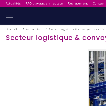
Actualités
FAQ travaux en hauteur
Recrutement
Contact
Mobile Menu Toggle
Accueil
Actualités
Secteur logistique & convoyeur de colis : 
Secteur logistique & convoy