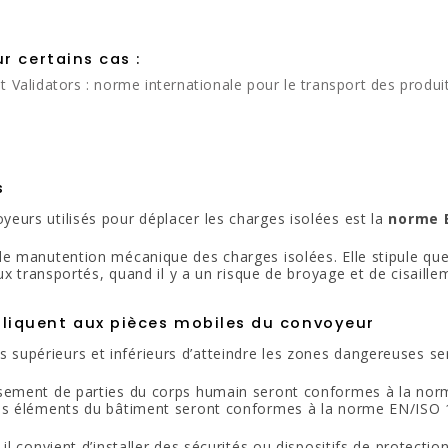
r certains cas :
t Validators : norme internationale pour le transport des produ
s
yeurs utilisés pour déplacer les charges isolées est la
norme 
de manutention mécanique des charges isolées. Elle stipule q
aux transportés, quand il y a un risque de broyage et de cisail
liquent aux pièces mobiles du convoyeur
supérieurs et inférieurs d’atteindre les zones dangereuses s
asement de parties du corps humain seront conformes à la nor
les éléments du bâtiment seront conformes à la norme EN/ISO 
l convient d’installer des sécurités ou dispositifs de protecti