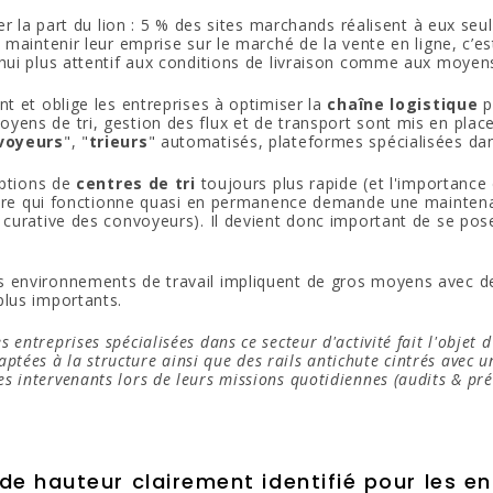
r la part du lion : 5 % des sites marchands réalisent à eux seul
maintenir leur emprise sur le marché de la vente en ligne, c’es
’hui plus attentif aux conditions de livraison comme aux moyen
t et oblige les entreprises à optimiser la
chaîne logistique
p
yens de tri, gestion des flux et de transport sont mis en pla
voyeurs
", "
trieurs
" automatisés, plateformes spécialisées dan
eptions de
centres de tri
toujours plus rapide (et l'importance
ucture qui fonctionne quasi en permanence demande une mainte
 curative des convoyeurs). Il devient donc important de se pose
es environnements de travail impliquent de gros moyens avec d
plus importants.
 entreprises spécialisées dans ce secteur d'activité fait l'objet
aptées à la structure ainsi que des rails antichute cintrés avec 
s intervenants lors de leurs missions quotidiennes (audits & pré
de hauteur clairement identifié pour les en