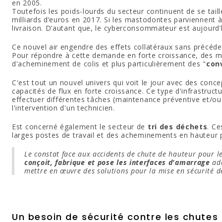
en 2005.
Toutefois les poids-lourds du secteur continuent de se taille
milliards d’euros en 2017. Si les mastodontes parviennent à 
livraison. D’autant que, le cyberconsommateur est aujourd
Ce nouvel air engendre des effets collatéraux sans précéden
Pour répondre à cette demande en forte croissance, des mo
d'acheminement de colis et plus particulièrement des "
con
C'est tout un nouvel univers qui voit le jour avec des conc
capacités de flux en forte croissance. Ce type d'infrastr
effectuer différentes tâches (maintenance préventive et/ou
l'intervention d'un technicien.
Est concerné également le secteur de
tri des déchets
. C
larges postes de travail et des acheminements en hauteur 
Le constat face aux accidents de chute de hauteur pour les
conçoit, fabrique et pose les interfaces d'amarrage
ad
mettre en œuvre des solutions pour la mise en sécurité de
Un besoin de sécurité contre les chutes 