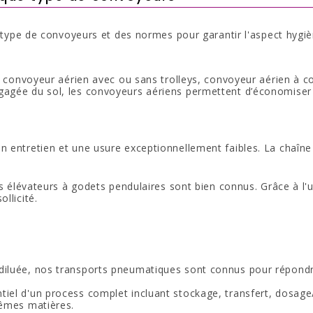
ts type de convoyeurs et des normes pour garantir l'aspect hyg
 : convoyeur aérien avec ou sans trolleys, convoyeur aérien à 
agée du sol, les convoyeurs aériens permettent d’économiser d
n entretien et une usure exceptionnellement faibles. La chaîn
es élévateurs à godets pendulaires sont bien connus. Grâce à l'u
llicité.
diluée, nos transports pneumatiques sont connus pour répondre
el d'un process complet incluant stockage, transfert, dosage/p
 mêmes matières.