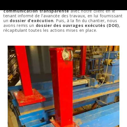
Tout au long du projet, nous avons maintenu une
communication transparente
avec notre client en le
tenant informé de l'avancée des travaux, en lui fournissant
un
dossier d’exécution
. Puis, à la fin du chantier, nous
avons remis un
dossier des ouvrages exécutés (DOE)
,
récapitulant toutes les actions mises en place.