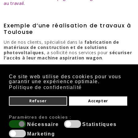
au travail
.
Exemple d’une réalisation de travaux à
Toulouse
Un de nos clients, spécialisé dans la
fabrication de
matériaux de construction et de solutions
photovoltaïques
, a sollicité nos services pour
sécuriser
l'accès à leur machine aspiration wagon
.
Pour résoudre leur problématique, nous avons élaboré un
mémoire technique détaillé, exposant notre solution étape
Ce site web utilise des cookies pour vous
par étape et décrivant la manière dont nous allions
garantir une expérience optimale.
procéder pour mettre en place :
Politique de confidentialité
Une
plateforme en caillebotis électroforgé
.
Refuser
Accepter
Une
ligne de vie rail bridé en bout et
crapauté en poteau intermédiaire
.
Des
points d'ancrage sur poteaux
pour assurer
Paramètres des cookies :
une fixation solide.
Nécessaire
Statistiques
Un
portillon et un garde-corps
ajouté après
Marketing
découpe du garde-corps existant.